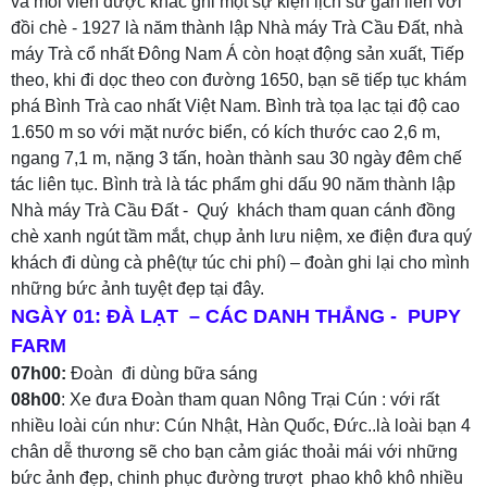
và mỗi viên được khắc ghi một sự kiện lịch sử gắn liền với
đồi chè - 1927 là năm thành lập Nhà máy Trà Cầu Đất, nhà
máy Trà cổ nhất Đông Nam Á còn hoạt động sản xuất, Tiếp
theo, khi đi dọc theo con đường 1650, bạn sẽ tiếp tục khám
phá Bình Trà cao nhất Việt Nam. Bình trà tọa lạc tại độ cao
1.650 m so với mặt nước biển, có kích thước cao 2,6 m,
ngang 7,1 m, nặng 3 tấn, hoàn thành sau 30 ngày đêm chế
tác liên tục. Bình trà là tác phẩm ghi dấu 90 năm thành lập
Nhà máy Trà Cầu Đất - Quý khách tham quan cánh đồng
chè xanh ngút tầm mắt, chụp ảnh lưu niệm, xe điện đưa quý
khách đi dùng cà phê(tự túc chi phí) – đoàn ghi lại cho mình
những bức ảnh tuyệt đẹp tại đây.
NGÀY 01: ĐÀ LẠT – CÁC DANH THẮNG - PUPY
FARM
07h00:
Đoàn đi dùng bữa sáng
08h00
: Xe đưa Đoàn tham quan Nông Trại Cún : với rất
nhiều loài cún như: Cún Nhật, Hàn Quốc, Đức..là loài bạn 4
chân dễ thương sẽ cho bạn cảm giác thoải mái với những
bức ảnh đẹp, chinh phục đường trượt phao khô khô nhiều