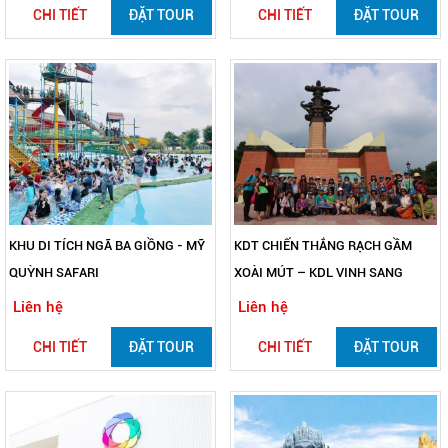
CHI TIẾT
ĐẶT TOUR
CHI TIẾT
ĐẶT TOUR
KHU DI TÍCH NGÃ BA GIỒNG - MỸ
KDT CHIẾN THẮNG RẠCH GẦM
QUỲNH SAFARI
XOÀI MÚT – KDL VINH SANG
Liên hệ
Liên hệ
CHI TIẾT
ĐẶT TOUR
CHI TIẾT
ĐẶT TOUR