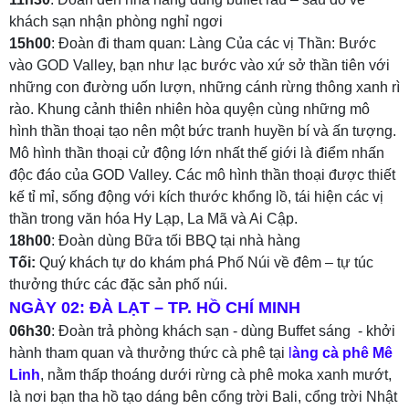
khách sạn nhận phòng nghỉ ngơi
15h00
: Đoàn đi tham quan: Làng Của các vị Thần: Bước
vào GOD Valley, bạn như lạc bước vào xứ sở thần tiên với
những con đường uốn lượn, những cánh rừng thông xanh rì
rào. Khung cảnh thiên nhiên hòa quyện cùng những mô
hình thần thoại tạo nên một bức tranh huyền bí và ấn tượng.
Mô hình thần thoại cử động lớn nhất thế giới là điểm nhấn
độc đáo của GOD Valley. Các mô hình thần thoại được thiết
kế tỉ mỉ, sống động với kích thước khổng lồ, tái hiện các vị
thần trong văn hóa Hy Lạp, La Mã và Ai Cập.
18h00
: Đoàn dùng Bữa tối BBQ tại nhà hàng
Tối:
Quý khách tự do khám phá Phố Núi về đêm – tự túc
thưởng thức các đặc sản phố núi.
NGÀY 02: ĐÀ LẠT – TP. HỒ CHÍ MINH
06h30
: Đoàn trả phòng khách sạn - dùng Buffet sáng - khởi
hành tham quan và thưởng thức cà phê tại
l
àng cà phê Mê
Linh
, nằm thấp thoáng dưới rừng cà phê moka xanh mướt,
là nơi bạn tha hồ tạo dáng bên cổng trời Bali, cổng trời Nhật