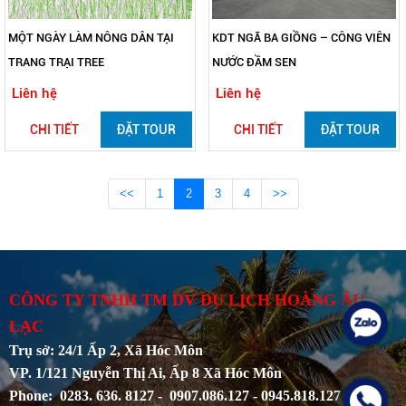
MỘT NGÀY LÀM NÔNG DÂN TẠI
KDT NGÃ BA GIỒNG – CÔNG VIÊN
TRANG TRẠI TREE
NƯỚC ĐẦM SEN
Liên hệ
Liên hệ
CHI TIẾT
ĐẶT TOUR
CHI TIẾT
ĐẶT TOUR
<<
1
2
3
4
>>
CÔNG TY TNHH TM DV DU LỊCH HOÀNG ÂU
LẠC
Trụ sở: 24/1 Ấp 2, Xã Hóc Môn
VP. 1/121 Nguyễn Thị Ai, Ấp 8 Xã Hóc Môn
Phone: 0283. 636. 8127 - 0907.086.127 - 0945.818.127