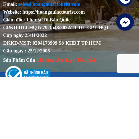
Email:
sales@hoangaulactourist.com
Website: https://hoangaulactourist.com
Giám đốc: Thạc sĩ Tô Bảo Quốc
GPKD DLLHQT: 79-1548/2022/TCDL-GP LHQT
Cấp ngày 25/11/2022
ĐKKD/MST: 0304173999 Sở KHĐT TP.HCM
Cấp ngày : 25/12/2005
Hoàng Âu Lạc Tourist
Sản Phẩm Của
CHÍNH SÁCH
Chính sách khách hàng
Chính sách bảo mật