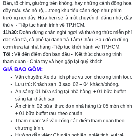
Bản, tổ chim, giường trên không, hay những cánh đồng hoa
đầy màu sắc nở rộ,…trong khu tiểu cảnh đẹp như phim
trường nơi đây. Hứa hẹn sẽ là một chuyến đi đáng nhớ, đầy
thú vị - Tiếp tục hành trình về TP.HCM.
11h30
: Đoàn dừng chân nghỉ ngơi và thưởng thức miễn phí
đặc sản trà, cà phê tại danh trà Tâm Châu. Sau đó đi dùng
cơm trưa tại nhà hàng -Tiếp tục khởi hành về TP.HCM.
Tối :
Về đến điểm đón ban đầu - Kết thúc chương trình
tham quan - Chia tay và hẹn gặp lại quý khách
GIÁ BAO GỒM:
Vận chuyển: Xe du lịch phục vụ trọn chương trình tour.
Lưu trú: Khách sạn 3 sao: 02 – 04 khách/phòng.
Ăn sáng: 01 bữa sáng tại nhà hàng + 01 bữa buffet
sáng tại khách sạn
Ăn chính: 02 bữa thực đơn nhà hàng từ 05 món chính
+ 01 bữa buffet rau theo chuẩn
Tham quan: Vé vào cổng các điểm tham quan theo
chương trình.
Hướng dẫn viên: Chuyên nghiệp, nhiệt tình, vui vẻ,