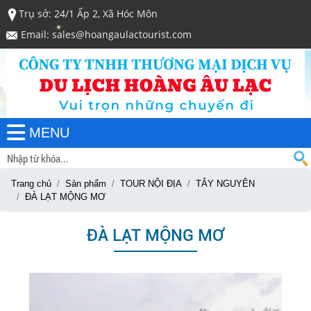
Trụ sở: 24/1 Ấp 2, Xã Hóc Môn
Email: sales@hoangaulactourist.com
MENU
Trang chủ
Sản phẩm
TOUR NỘI ĐỊA
TÂY NGUYÊN
ĐÀ LẠT MỘNG MƠ
ĐÀ LẠT MỘNG MƠ