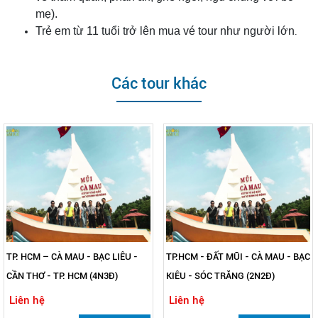
mẹ).
Trẻ em từ 11 tuổi trở lên mua vé tour như người lớn
.
Các tour khác
TP. HCM – CÀ MAU - BẠC LIÊU -
TP.HCM - ĐẤT MŨI - CÀ MAU - BẠC
CẦN THƠ - TP. HCM (4N3Đ)
KIÊU - SÓC TRĂNG (2N2Đ)
Liên hệ
Liên hệ