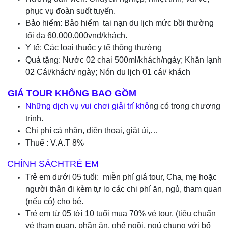
phục vụ đoàn suốt tuyến.
Bảo hiểm: Bảo hiểm tai nạn du lịch mức bồi thường
tối đa 60.000.000vnđ/khách.
Y tế: Các loại thuốc y tế thông thường
Quà tặng: Nước 02 chai 500ml/khách/ngày; Khăn lạnh
02 Cái/khách/ ngày; Nón du lịch 01 cái/ khách
GIÁ TOUR KHÔNG BAO GỒM
Những dịch vụ vui chơi giải trí khô
ng có trong chương
trình.
Chi phí cá nhân, điện thoại, giặt ủi,…
Thuế : V.A.T 8%
CHÍNH SÁCHTRẺ EM
Trẻ em dưới 05 tuổi: miễn phí giá tour, Cha, mẹ hoặc
người thân đi kèm tự lo các chi phí ăn, ngủ, tham quan
(nếu có) cho bé.
Trẻ em từ 05 tới 10 tuổi mua 70% vé tour, (tiêu chuẩn
vé tham quan, phần ăn, ghế ngồi, ngủ chung với bố