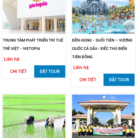
TRUNG TÂM PHÁT TRIỂN TRÍ TUỆ
ĐỀN HÙNG - SUỐI TIÊN – VƯƠNG
TRẺ VIỆT - VIETOPIA
QUỐC CÁ SẤU- XIẾC THÚ BIỂN
TIÊN ĐỒNG
Liên hệ
Liên hệ
CHI TIẾT
ĐẶT TOUR
CHI TIẾT
ĐẶT TOUR