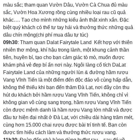
màu sắc; tham quan Vườn Dâu, Vườn Cà Chua đủ màu
sắc, Vườn Hoa Xương rồng cùng nhiều loại rau cũ quả
khác…. Tạo cho mình những kiểu ảnh thật xinh xắn. Đặc
biệt quý khách có thể tự tay hái và thưởng thức những quả
dâu chín mộng(chi phí mua dâu tự túc)
09h30
: Tham quan Dalat Fairytale Land Kết hợp với thiên
nhiên thơ mộng, khí hậu trong lành, một khung cảnh thần
tiên, huyền bí, tạo cho bạn cảm giác tò mò, muốn được
khám phá vẻ đẹp bí ẩn nơi này. Ngôi làng cổ tích DaLat
Fairytale Land của những người lùn & đường hầm rượu
Vang Vĩnh Tiến là một điểm đến độc đáo vô cùng hấp dẫn,
không thể thiếu khi bạn đến thăm Đà Lạt, nơi đây còn thu
hút du khách bởi hầm rượu Vang Vĩnh Tiến, không chỉ vì
không gian vô cùng sang trọng, hầm rượu Vang Vĩnh Tiến
còn được mệnh danh là hầm rượu Vang lớn nhất và được
đầu tư hiện đại nhất ở Đà Lạt, với chiều dài hàng trăm mét,
cùng hơn 15.000 chai rượu được bài trí tinh tế. Bạn còn
được tìm hiểu cách làm và thưởng thức rượu vang.
11h30
: Đoàn đến nhà hàng dùng buffet rau – sau đó về