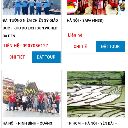
ĐÀI TƯỞNG NIỆM CHIẾN SỸ GIÁO
HÀ NỘI - SAPA (4N3Đ)
DỤC - KHU DU LỊCH SUN WORLD
Liên hệ
BÀ ĐEN
LIÊN HỆ : 0907086127
CHI TIẾT
ĐẶT TOUR
CHI TIẾT
ĐẶT TOUR
HÀ NỘI - NINH BÌNH - QUẢNG
TP. HCM – HÀ NỘI - YÊN BÁI –