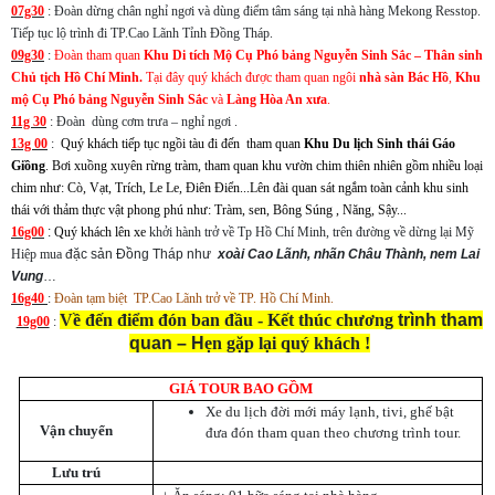
07g30
: Đoàn dừng chân nghỉ ngơi và dùng điểm tâm sáng tại nhà hàng Mekong Resstop.
Tiếp tục lộ trình đi TP.Cao Lãnh Tỉnh Đồng Tháp.
09g30
:
Đoàn tham quan
Khu Di tích Mộ Cụ Phó bảng Nguyễn Sinh Sắc – Thân sinh
Chủ tịch Hồ Chí Minh.
Tại đây quý khách được tham quan ngôi
nhà sàn Bác Hồ
,
Khu
mộ Cụ Phó bảng Nguyễn Sinh Sắc
và
Làng Hòa An xưa
.
11g 30
: Đoàn dùng cơm trưa – nghỉ ngơi .
13g 00
:
Quý khách tiếp tục ngồi tàu đi đến tham quan
Khu Du lịch Sinh thái Gáo
Giồng
. Bơi xuồng xuyên rừng tràm, tham quan khu vườn chim thiên nhiên gồm nhiều loại
chim như: Cò, Vạt, Trích, Le Le, Điên Điển...Lên đài quan sát ngắm toàn cảnh khu sinh
thái với thảm thực vật phong phú như: Tràm, sen, Bông Súng , Năng, Sậy...
16g00
:
Quý khách lên xe
khởi hành trở về Tp Hồ Chí Minh, trên đường về dừng lại
Mỹ
Hiệp mua
đặc sản
Đồng Tháp như
x
oài Cao Lãnh,
n
hãn Châu Thành,
nem Lai
Vung
…
16g40
:
Đoàn
tạm biệt TP.Cao Lãnh trở về TP. Hồ Chí Minh.
Về đến điểm đón ban đầu -
Kết thúc chương
trình tham
19g00
:
quan – H
ẹn gặp lại quý khách !
GIÁ TOUR BAO GỒM
Xe du lịch đời mới máy lạnh, tivi, ghế bật
Vận chuyển
đưa đón tham quan theo chương trình tour.
Lưu trú