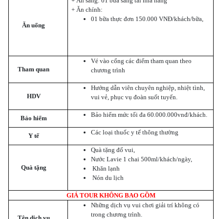
+ Ăn sáng: 01 bữa sáng tai nhà hàng
+ Ăn chính:
01 bữa thực đơn 150.000 VNĐ/khách/bữa,
Ăn uống
Vé vào cổng các điểm tham quan theo
Tham quan
chương trình
Hướng dẫn viên chuyên nghiệp, nhiệt tình,
HDV
vui vẻ, phục vụ đoàn suốt tuyến.
Bảo hiểm mức tối đa 60.000.000vnđ/khách.
Bảo hiểm
Các loại thuốc y tế thông thường
Y tế
Quà tặng đố vui,
Nước Lavie 1 chai 500ml/khách/ngày,
Quà tặng
Khăn lạnh
Nón du lịch
GIÁ TOUR KHÔNG BAO GỒM
Những dịch vụ vui chơi giải trí không có
trong chương trình.
Tên dịch vụ