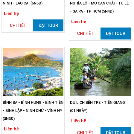
NINH - LÀO CAI (6N5Đ)
NGHĨA LỘ - MÙ CAN CHẢI - TÚ LỆ
- SA PA - TP. HCM (5N4Đ)
Liên hệ
Liên hệ
CHI TIẾT
ĐẶT TOUR
CHI TIẾT
ĐẶT TOUR
BÌNH BA - BÌNH HƯNG - BÌNH TIÊN
DU LỊCH BẾN TRE - TIỀN GIANG
- BÌNH LẬP - NINH CHỮ - VĨNH HY
(01 NGÀY)
(3N3Đ)
Liên hệ
Liên hệ
CHI TIẾT
ĐẶT TOUR