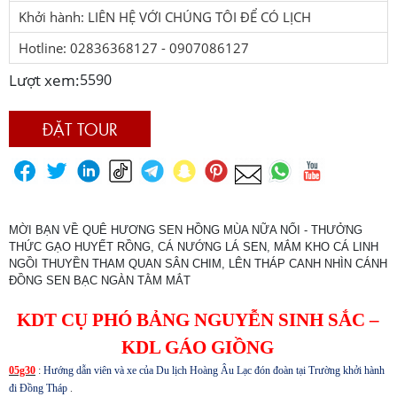
Khởi hành: LIÊN HỆ VỚI CHÚNG TÔI ĐỂ CÓ LỊCH
Hotline: 02836368127 - 0907086127
Lượt xem:
5590
ĐẶT TOUR
MỜI BẠN VỀ QUÊ HƯƠNG SEN HỒNG MÙA NỮA NỔI - THƯỞNG
THỨC GẠO HUYẾT RỒNG, CÁ NƯỚNG LÁ SEN, MẮM KHO CÁ LINH
NGỒI THUYỀN THAM QUAN SÂN CHIM, LÊN THÁP CANH NHÌN CÁNH
ĐỒNG SEN BẠC NGÀN TẰM MẮT
KDT CỤ PHÓ BẢNG NGUYỄN SINH SẮC –
KDL GÁO GIỒNG
05g30
:
Hướng dẫn viên và xe của Du lịch Hoàng Âu Lạc đón đoàn tại Trường khởi hành
đi Đồng Tháp
.