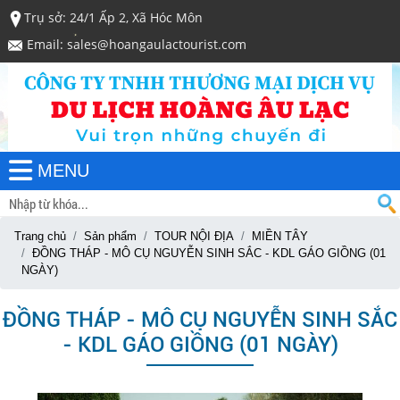
Trụ sở: 24/1 Ấp 2, Xã Hóc Môn
Email: sales@hoangaulactourist.com
MENU
Trang chủ
Sản phẩm
TOUR NỘI ĐỊA
MIỀN TÂY
ĐỒNG THÁP - MÔ CỤ NGUYỄN SINH SẮC - KDL GÁO GIỒNG (01
NGÀY)
ĐỒNG THÁP - MÔ CỤ NGUYỄN SINH SẮC
- KDL GÁO GIỒNG (01 NGÀY)