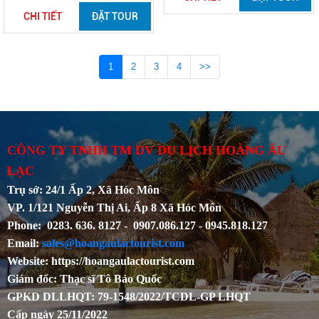
CHI TIẾT
ĐẶT TOUR
1
2
3
4
>>
CÔNG TY TNHH TM DV DU LỊCH HOÀNG ÂU
LẠC
Trụ sở: 24/1 Ấp 2, Xã Hóc Môn
VP. 1/121 Nguyễn Thị Ai, Ấp 8 Xã Hóc Môn
Phone: 0283. 636. 8127 - 0907.086.127 - 0945.818.127
Email:
sales@hoangaulactourist.com
Website: https://hoangaulactourist.com
Giám đốc: Thạc sĩ Tô Bảo Quốc
GPKD DLLHQT: 79-1548/2022/TCDL-GP LHQT
Cấp ngày 25/11/2022