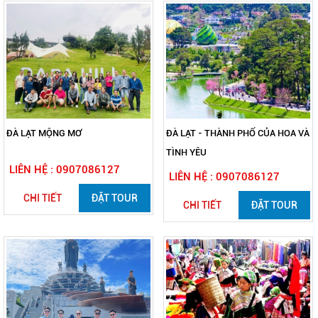
ĐÀ LẠT MỘNG MƠ
ĐÀ LẠT - THÀNH PHỐ CỦA HOA VÀ
TÌNH YÊU
LIÊN HỆ : 0907086127
LIÊN HỆ : 0907086127
CHI TIẾT
ĐẶT TOUR
CHI TIẾT
ĐẶT TOUR