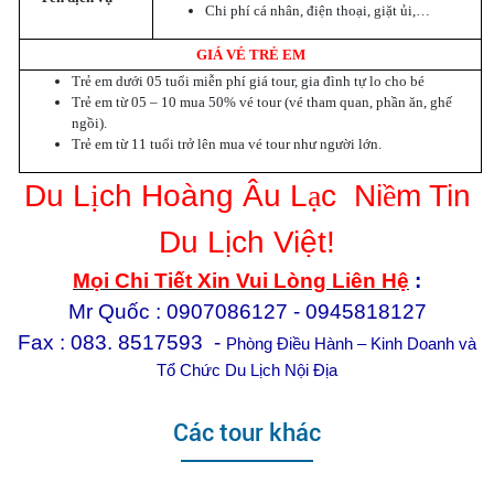
Chi phí cá nhân, điện thoại, giặt ủi,…
GIÁ VÉ TRẺ EM
Trẻ em dưới 05 tuổi miễn phí giá tour, gia đình tự lo cho bé
Trẻ em từ 05 – 10 mua 50% vé tour (vé tham quan, phần ăn, ghế
ngồi).
Trẻ em từ 11 tuổi trở lên mua vé tour như người lớn.
Du L
ị
ch Hoàng Âu L
ạ
c
Ni
ề
m Tin
Du Lịch Việt!
Mọi Chi Tiết Xin Vui Lòng Liên Hệ
:
Mr Quốc : 0907086127 - 0945818127
Fax : 083. 8517593 -
Phòng Điều Hành – Kinh Doanh và
Tổ Chức Du Lịch Nội Địa
Các tour khác