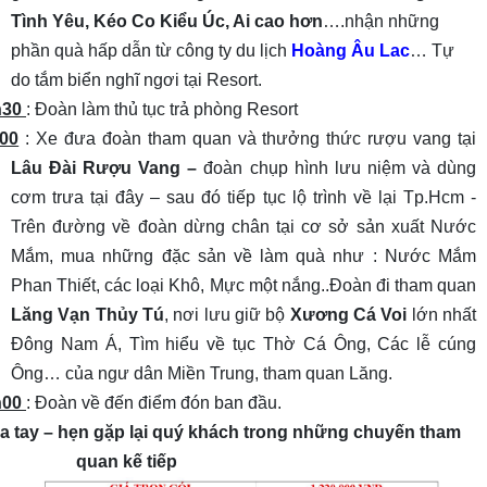
Tình Yêu, Kéo Co Kiểu Úc, Ai cao hơn
….nhận những
phần quà hấp dẫn từ công ty du lịch
Hoàng Âu Lac
… Tự
do tắm biển nghĩ ngơi tại Resort.
h30
: Đoàn làm thủ tục trả phòng Resort
00
: Xe đưa đoàn tham quan và thưởng thức rượu vang tại
Lâu Đài Rượu Vang –
đoàn chụp hình lưu niệm và dùng
cơm trưa tại đây – sau đó tiếp tục lộ trình về lại Tp.Hcm -
Trên đường về đoàn dừng chân tại cơ sở sản xuất Nước
Mắm, mua những đặc sản về làm quà như : Nước Mắm
Phan Thiết, các loại Khô, Mực một nắng..Đoàn đi tham quan
Lăng Vạn Thủy Tú
, nơi lưu giữ bộ
Xương Cá Voi
lớn nhất
Đông Nam Á, Tìm hiểu về tục Thờ Cá Ông, Các lễ cúng
Ông… của ngư dân Miền Trung, tham quan Lăng.
h00
: Đoàn về đến điểm đón ban đầu.
a tay – hẹn gặp lại quý khách trong những chuyến tham
quan kế tiếp