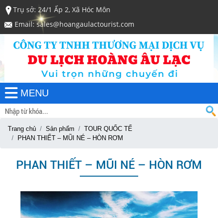
Trụ sở: 24/1 Ấp 2, Xã Hóc Môn
Email: sales@hoangaulactourist.com
MENU
Trang chủ
Sản phẩm
TOUR QUỐC TẾ
PHAN THIẾT – MŨI NÉ – HÒN RƠM
PHAN THIẾT – MŨI NÉ – HÒN RƠM