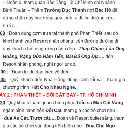
– Đoàn đi tham quan Bảo Tàng Hồ Chí Minh chi Nhánh
Bình Thuận – Thăm
Trường Dục Thanh
nơi
Bác Hồ
đã
dừng chân dạy học trong quá trình ra đi tìm dường cứu
nước.
00
:
Đoàn dùng cơm trưa tại thành phố Phan Thiết sau đó
khởi hành vào
Resort
nhận phòng ,trên đường đường đi
quý khách chiêm ngưỡng cảnh đẹp
:
Tháp Chàm, Lầu Ông
Hoàng, Rặng Dừa Hàm Tiến, Bãi Đá Ông Địa….
đến
Resort nhận phòng, nghĩ ngơi tự do..
h00
:
Đoàn tự do dạo biển về đêm.
h45
:
Quý khách đến Nhà Hàng dùng cơm tối và tham gia
chương trình
Hát Cho Nhau Nghe
,
Y 2 : PHAN THIẾT – ĐỒI CÁT BAY - TP. HỒ CHÍ MINH
30
: Quý khách tham quan chinh phục
Tiểu sa Mạc Cát Vàng
,
ngắm bình minh trên
Đồi Cát
, tham gia các trò chơi như :
đua Xe Cát, Trượt cát….
Đoàn về Resort buffet sáng, tham
gia các trò chơi vận động trên biển như :
Đua Ghe Ngo