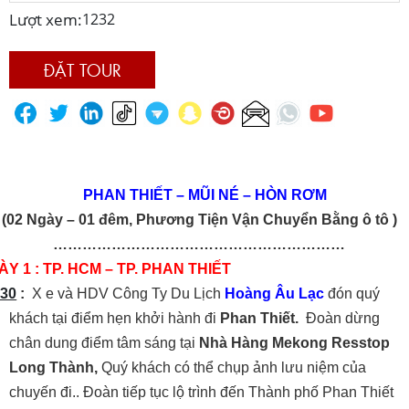
Lượt xem:
1232
ĐẶT TOUR
PHAN THIẾT – MŨI NÉ – HÒN RƠM
(02 Ngày – 01 đêm, Phương Tiện Vận Chuyển Bằng ô tô )
……………………………………………………
Y 1 : TP. HCM – TP. PHAN THIẾT
30
:
X e và HDV Công Ty Du Lịch
Hoàng Âu Lạc
đón quý
khách tại điểm hẹn khởi hành đi
Phan Thiết.
Đoàn dừng
chân dung điểm tâm sáng tại
Nhà Hàng Mekong Resstop
Long Thành,
Quý khách có thể chụp ảnh lưu niệm của
chuyến đi.. Đoàn tiếp tục lộ trình đến Thành phố Phan Thiết