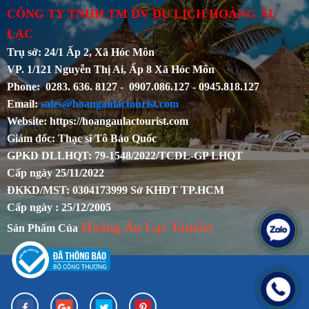
CÔNG TY TNHH TM DV DU LỊCH HOÀNG ÂU
LẠC
Trụ sở: 24/1 Ấp 2, Xã Hóc Môn
VP. 1/121 Nguyễn Thị Ai, Ấp 8 Xã Hóc Môn
Phone: 0283. 636. 8127 - 0907.086.127 - 0945.818.127
Email:
sales@hoangaulactourist.com
Website: https://hoangaulactourist.com
Giám đốc: Thạc sĩ Tô Bảo Quốc
GPKD DLLHQT: 79-1548/2022/TCDL-GP LHQT
Cấp ngày 25/11/2022
ĐKKD/MST: 0304173999 Sở KHĐT TP.HCM
Cấp ngày : 25/12/2005
Hoàng Âu Lạc Tourist
Sản Phẩm Của